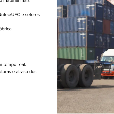
o material mais
Nutec/UFC e setores
ábrica
m tempo real.
turas e atraso dos