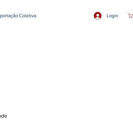
portação Coletiva
Login
nde