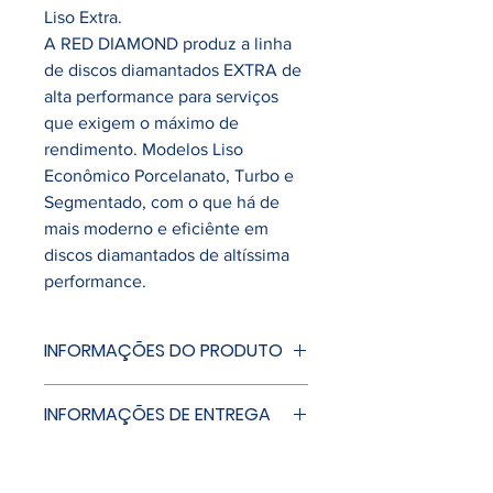
Liso Extra.
A RED DIAMOND produz a linha
de discos diamantados EXTRA de
alta performance para serviços
que exigem o máximo de
rendimento. Modelos Liso
Econômico Porcelanato, Turbo e
Segmentado, com o que há de
mais moderno e eficiênte em
discos diamantados de altíssima
performance.
INFORMAÇÕES DO PRODUTO
Modelo: Profissional
INFORMAÇÕES DE ENTREGA
Segmento: Liso Contínuo
Uso: Refrigerado
Entrega imediata, conforme
Aplicação: Pedras, mármores,
disponibilidade de estoque.